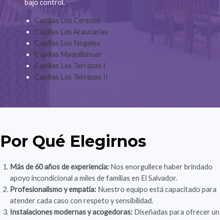
bajo control.
Capillas Los Cerezos
Capillas Las Araucarias
Capillas Los Nogales
Capillas Maquilishuat
Capillas Las Terrazas I
Capillas Las Terrazas II
Por Qué Elegirnos
Más de 60 años de experiencia:
Nos enorgullece haber brindado
apoyo incondicional a miles de familias en El Salvador.
Profesionalismo y empatía:
Nuestro equipo está capacitado para
atender cada caso con respeto y sensibilidad.
Instalaciones modernas y acogedoras:
Diseñadas para ofrecer un